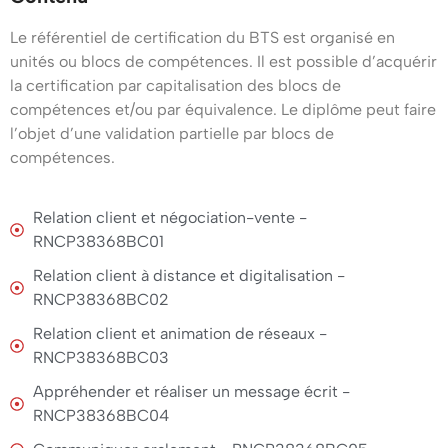
un
BTS
Le référentiel de certification du BTS est organisé en
expert
NDRC
unités ou blocs de compétences. Il est possible d’acquérir
la certification par capitalisation des blocs de
en
à
compétences et/ou par équivalence. Le diplôme peut faire
gestion
Strasbourg
l’objet d’une validation partielle par blocs de
compétences.
de
?
la
Une
Relation client et négociation-vente -
relation
RNCP38368BC01
formation
client
Relation client à distance et digitalisation -
orientée
RNCP38368BC02
omnicanale.
Négociation
Relation client et animation de réseaux -
Ce
et
RNCP38368BC03
diplôme
Digitalisation
Appréhender et réaliser un message écrit -
professionnalisant
RNCP38368BC04
de