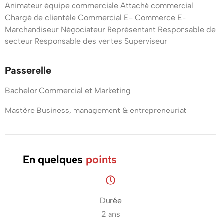
Strasbourg
Animateur équipe commerciale Attaché commercial
commerciale
Chargé de clientèle Commercial E- Commerce E-
Les
et
Marchandiseur Négociateur Représentant Responsable de
secteur Responsable des ventes Superviseur
compétences
marketing
enseignées
Passerelle
dans
Bachelor Commercial et Marketing
le
Mastère Business, management & entrepreneuriat
BTS
NDRC
Un
En quelques
points
programme
axé
Durée
sur
2 ans