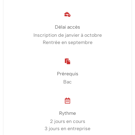
la
relation
client
Délai accès
Inscription de janvier à octobre
omnicanale
Rentrée en septembre
Les
débouchés
Prérequis
après
Bac
une
Formation
Rythme
BTS
2 jours en cours
3 jours en entreprise
NDRC