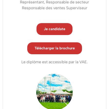
NDRC
Représentant, Responsable de secteur
Responsable des ventes Superviseur
?
Les
Je candidate
opportunités
en
digitalisation
Télécharger la brochure
et
Le diplôme est accessible par la VAE.
relation
client
Avantages
de