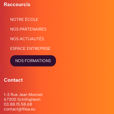
pour
Raccourcis
booster
NOTRE ÉCOLE
votre
NOS PARTENAIRES
carrière
NOS ACTUALITÉS
Un
ESPACE ENTREPRISE
diplôme
NOS FORMATIONS
reconnu
dans
les
Contact
métiers
1-3 Rue Jean Monnet
du
67300 Schiltigheim
03.88.15.58.68
commerce
contact@filea.eu