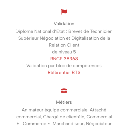
à
Strasbourg
Validation
Diplôme National d’Etat : Brevet de Technicien
Quels
Supérieur Négociation et Digitalisation de la
Relation Client
métiers
de niveau 5
pour
RNCP 38368
Validation par bloc de compétences
les
Référentiel BTS
diplômés
de
la
Métiers
Formation
Animateur équipe commerciale, Attaché
commercial, Chargé de clientèle, Commercial
BTS
E- Commerce E-Marchandiseur, Négociateur