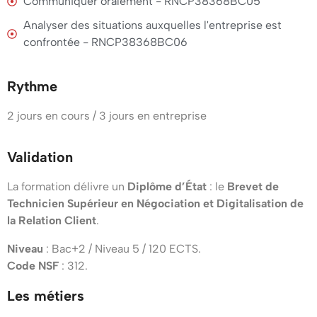
vous
Communiquer oralement - RNCP38368BC05
la
prépare
Analyser des situations auxquelles l'entreprise est
Relation
confrontée - RNCP38368BC06
à
Client
répondre
Rythme
Contenu
aux
2 jours en cours / 3 jours en entreprise
détaillé
besoins
des
de
Validation
entreprises
La formation délivre un
Diplôme d’État
: le
Brevet de
la
modernes
Technicien Supérieur en Négociation et Digitalisation de
Formation
la Relation Client
.
en
Niveau
: Bac+2 / Niveau 5 / 120 ECTS.
BTS
matière
Code NSF
: 312.
de
NDRC
Les métiers
stratégie