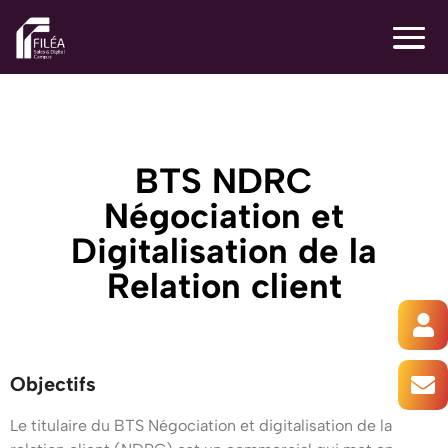
BTS NDRC
Négociation et
Digitalisation de la
Relation client
Découvrez
Formation
la
Objectifs
BTS
formation
Le titulaire du BTS Négociation et digitalisation de la