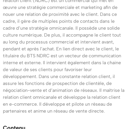
BTS
NDRC
relation client (NDRC) est un commercial qui met en
œuvre une stratégie commerciale et marketing afin de
NDRC
Strasbourg
nouer une relation de proximité avec le client. Dans ce
à
cadre, il gère de multiples points de contacts dans le
–
cadre d’une stratégie omnicanale. Il possède une solide
Strasbourg
culture numérique. De plus, il accompagne le client tout
Découvrez
(Négociation
au long du processus commercial et intervient avant,
pendant et après l’achat. En lien direct avec le client, le
et
une
titulaire du BTS NDRC est un vecteur de communication
Digitalisation
interne et externe. Il intervient également dans la chaine
formation
de valeur de ses clients pour favoriser leur
de
développement. Dans une constante relation client, il
professionnalisante
la
assure les fonctions de prospection de clientèle, de
négociation-vente et d’animation de réseaux. Il maîtrise la
Relation
Pourquoi
relation client omnicanale et développe la relation client
Client)
choisir
en e-commerce. Il développe et pilote un réseau de
partenaires et anime un réseau de vente directe.
et
la
devenez
Formation
Contenu