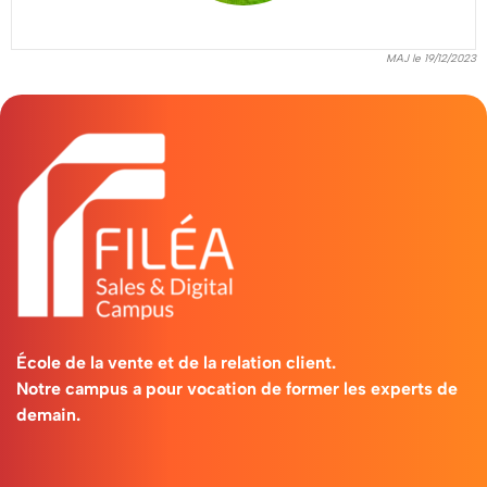
suivre
une
MAJ le 19/12/2023
Formation
BTS
NDRC
à
Strasbourg
Une
École de la vente et de la relation client.
formation
Notre campus a pour vocation de former les experts de
demain.
en
alternance