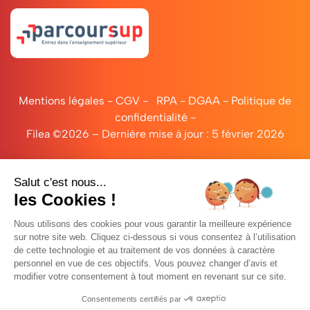
Mentions légales
-
CGV
-
RPA
-
DGAA
-
Politique de
confidentialité
-
Filea ©2026 – Dernière mise à jour : 5 février 2026