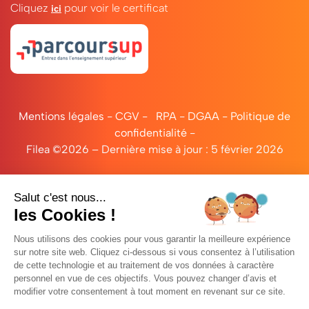
Cliquez
pour voir le certificat
ici
Mentions légales
-
CGV
-
RPA
-
DGAA
-
Politique de
confidentialité
-
Filea ©2026 – Dernière mise à jour : 5 février 2026