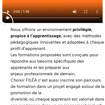
Filea Sales & Digital Campus école Filea vente etdigital école de vente Strasbourg formation relation client Alsace Éducation à Strasbourg Étudier en Alsace Formation professionnelle Strasbourg Campus Strasbourg Vie étudiante Strasbourg Enseignement supérieur Alsace Écoles de commerce Strasbourg Stage et alternance à Strasbourg
Nous offrons un environnement
privilégié,
propice à l’apprentissage
, avec des méthodes
pédagogiques innovantes et adaptées à chaque
profil d’apprenant.
Les formations proposées sont conçues pour
répondre aux besoins spécifiques des
apprenants et les préparer aux
enjeux professionnels de demain.
Choisir FILÉA c’est aussi inscrire son parcours
de formation dans un projet engagé autour de la
promotion de la
diversité, où chaque apprenant est valorisé dans