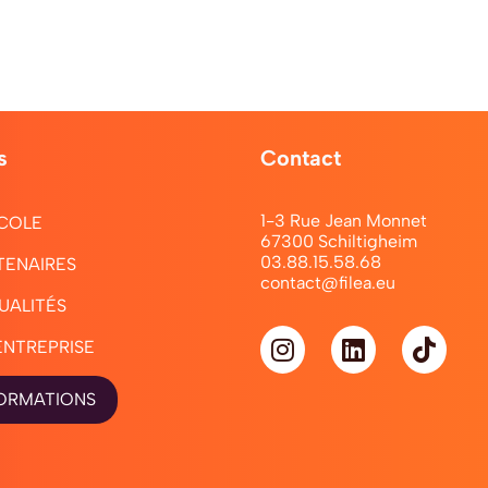
s
Contact
1-3 Rue Jean Monnet
COLE
67300 Schiltigheim
03.88.15.58.68
TENAIRES
contact@filea.eu
UALITÉS
ENTREPRISE
ORMATIONS