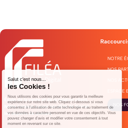
Raccourci
NOTRE É
NOS PAR
NOS ACT
ESPACE 
École de la vente et de la relation client.
NOS F
Notre campus a pour vocation de former
les experts de demain.