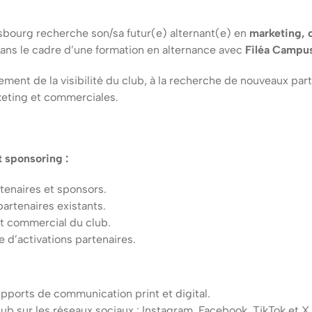
asbourg recherche son/sa futur(e) alternant(e) en
marketing, 
dans le cadre d’une formation en alternance avec
Filéa Campu
ent de la visibilité du club, à la recherche de nouveaux part
keting et commerciales.
 sponsoring :
tenaires et sponsors.
partenaires existants.
t commercial du club.
e d’activations partenaires.
supports de communication print et digital.
club sur les réseaux sociaux : Instagram, Facebook, TikTok et X.