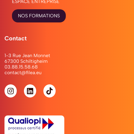
ESPACE ENTREPRISE
du
logement
NOS FORMATIONS
lorsqu’ils
entrent
dans
Contact
la
vie
active.
1-3 Rue Jean Monnet
De
67300 Schiltigheim
03.88.15.58.68
plus,
contact@filea.eu
grâce
à
l’intervention
d’Action
Logement,
chacun
repart
avec
des