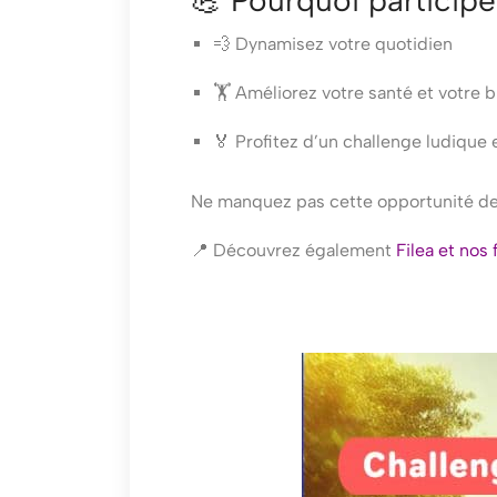
💪 Pourquoi participe
💨 Dynamisez votre quotidien
🏋️ Améliorez votre santé et votre 
🏅 Profitez d’un challenge ludique 
Ne manquez pas cette opportunité de
📍 Découvrez également
Filea et nos
Bouge
J-
Ton
10
CFA
:
2025
Le