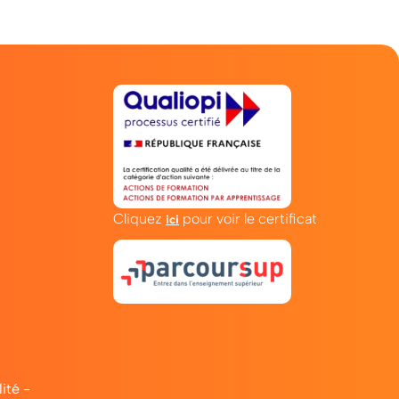
Cliquez
pour voir le certificat
ici
lité
-