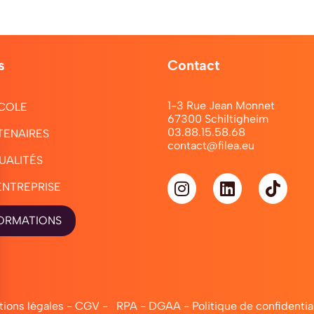
s
Contact
1-3 Rue Jean Monnet
COLE
67300 Schiltigheim
03.88.15.58.68
TENAIRES
contact@filea.eu
UALITÉS
ENTREPRISE
ORMATIONS
ions légales
-
CGV
-
RPA
-
DGAA
-
Politique de confidentia