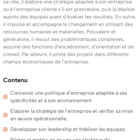
ce rôle, il élabore une stratégie adaptée à son entreprise
Manager
ou à l’entreprise cliente s’il est prestataire, puis la déploie
en
auprès des équipes avant d’évaluer les résultats. En outre,
Stratégie
il impulse et accompagne le changement en utilisant des
d’Entreprise
ressources humaines et matérielles. Polyvalent et
Strasbourg
généraliste, il résout des problématiques complexes,
est
assume des fonctions d’encadrement, d’orientation et de
reconnu
conseil, Par ailleurs, il pilote des projets dans différents
au
champs économiques de l’entreprise.
niveau
RNCP.
Contenu
Concevoir une politique d’entreprise adaptée à ses
spécificités et à son environnement.
Elaborer la stratégie de l’entreprise et vérifier sa mise
en œuvre opérationnelle.
Développer son leadership et fidéliser les équipes.
Piloter et mettre en œuvre une stratégie de