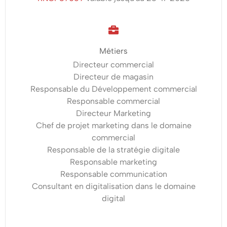
actuel
Objectifs
Métiers
de
Directeur commercial
Directeur de magasin
la
Responsable du Développement commercial
Responsable commercial
formation
Directeur Marketing
Manager
Chef de projet marketing dans le domaine
commercial
en
Responsable de la stratégie digitale
Responsable marketing
Stratégie
Responsable communication
Consultant en digitalisation dans le domaine
d’Entreprise
digital
Élaborer