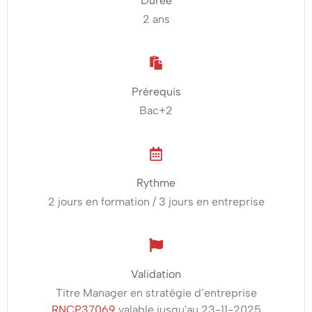
Stratégie
Durée
2 ans
d’Entreprise
à
Strasbourg
Prérequis
Bac+2
Une
spécialisation
en
Rythme
stratégie
2 jours en formation / 3 jours en entreprise
digitale
pour
Validation
le
Titre Manager en stratégie d’entreprise
marché
RNCP37069​
valable jusqu'au 23-11-2025