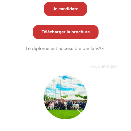
et
Je candidate
piloter
une
Télécharger la brochure
stratégie
Le diplôme est accessible par la VAE.
d’entreprise
à
MAJ le 30-01-2024
Strasbourg
Développer
son
leadership
et
accompagner