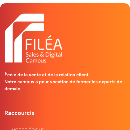
les
équipes
Contenu
de
la
formation
École de la vente et de la relation client.
Manager
Notre campus a pour vocation de former les experts de
demain.
en
Stratégie
Raccourcis
d’Entreprise