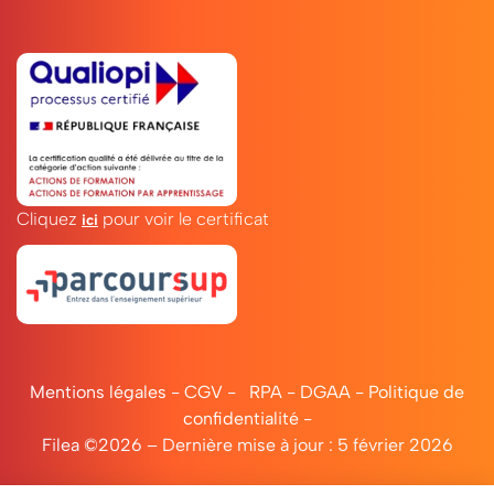
digitale
Rythme
de
la
Cliquez
pour voir le certificat
formation
ici
Manager
en
Stratégie
Mentions légales
-
CGV
-
RPA
-
DGAA
-
Politique de
d’Entreprise
confidentialité
-
Filea ©2026 – Dernière mise à jour : 5 février 2026
Un