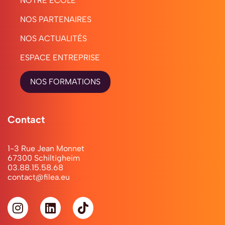
NOTRE ÉCOLE
Concevoir
NOS PARTENAIRES
une
NOS ACTUALITÉS
stratégie
ESPACE ENTREPRISE
adaptée
NOS FORMATIONS
à
l’environnement
Contact
économique
Maîtriser
1-3 Rue Jean Monnet
67300 Schiltigheim
les
03.88.15.58.68
contact@filea.eu
outils
de
communication